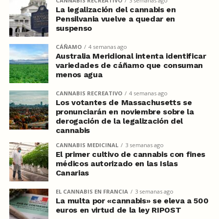
CANNABIS RECREATIVO
3 semanas ago
La legalización del cannabis en
Pensilvania vuelve a quedar en
suspenso
CÁÑAMO
4 semanas ago
Australia Meridional intenta identificar
variedades de cáñamo que consuman
menos agua
CANNABIS RECREATIVO
4 semanas ago
Los votantes de Massachusetts se
pronunciarán en noviembre sobre la
derogación de la legalización del
cannabis
CANNABIS MEDICINAL
3 semanas ago
El primer cultivo de cannabis con fines
médicos autorizado en las Islas
Canarias
EL CANNABIS EN FRANCIA
3 semanas ago
La multa por «cannabis» se eleva a 500
euros en virtud de la ley RIPOST