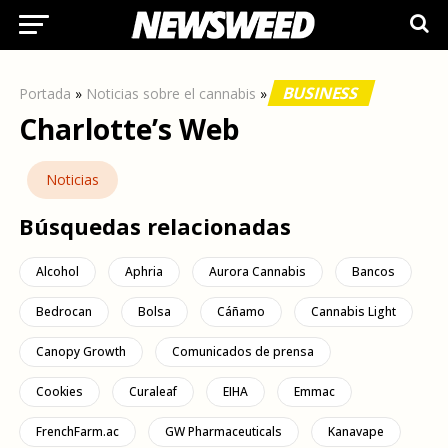
BUSINESS
Portada
»
Noticias sobre el cannabis
»
Charlotte’s Web
Noticias
Búsquedas relacionadas
Alcohol
Aphria
Aurora Cannabis
Bancos
Bedrocan
Bolsa
Cáñamo
Cannabis Light
Canopy Growth
Comunicados de prensa
Cookies
Curaleaf
EIHA
Emmac
FrenchFarm.ac
GW Pharmaceuticals
Kanavape