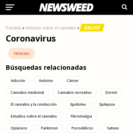
SALUD
Portada
»
Noticias sobre el cannabis
»
Coronavirus
Noticias
Búsquedas relacionadas
Adicción
Autismo
Cáncer
Cannabis medicinal
Cannabis recreativo
Dormir
El cannabis y la conducción
Epidiolex
Epilepsia
Estudios sobre el cannabis
Fibromialgia
Opiáceos
Parkinson
Psicodélicos
Sativex