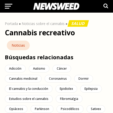
SALUD
Portada
»
Noticias sobre el cannabis
»
Cannabis recreativo
Noticias
Búsquedas relacionadas
Adicción
Autismo
Cáncer
Cannabis medicinal
Coronavirus
Dormir
El cannabis y la conducción
Epidiolex
Epilepsia
Estudios sobre el cannabis
Fibromialgia
Opiáceos
Parkinson
Psicodélicos
Sativex