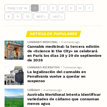
PAGE 1 OF 14
1
2
3
4
5
6
7
8
9
10
NEXT ›
LAST »
ARTÍCULOS POPULARES
CANNABIS MEDICINAL
4 semanas ago
Cannabis medicinal: la tercera edición
de «Science in the City» se celebrará
en París los días 28 y 29 de septiembre
de 2026
CANNABIS RECREATIVO
3 semanas ago
La legalización del cannabis en
Pensilvania vuelve a quedar en
suspenso
CÁÑAMO
4 semanas ago
Australia Meridional intenta identificar
variedades de cáñamo que consuman
menos agua