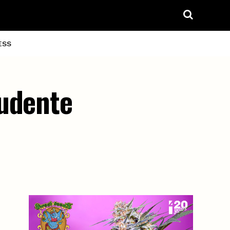
ESS
rudente