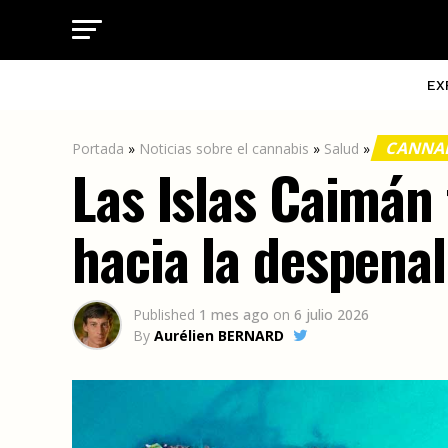
EX
CANNAB
Portada
»
Noticias sobre el cannabis
»
Salud
»
Las Islas Caimán
hacia la despenal
Published
1 mes ago
on
6 julio 2026
By
Aurélien BERNARD