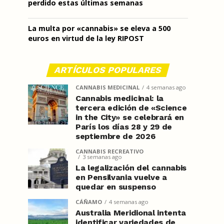
perdido estas últimas semanas
La multa por «cannabis» se eleva a 500
euros en virtud de la ley RIPOST
ARTÍCULOS POPULARES
CANNABIS MEDICINAL
4 semanas ago
Cannabis medicinal: la
tercera edición de «Science
in the City» se celebrará en
París los días 28 y 29 de
septiembre de 2026
CANNABIS RECREATIVO
3 semanas ago
La legalización del cannabis
en Pensilvania vuelve a
quedar en suspenso
CÁÑAMO
4 semanas ago
Australia Meridional intenta
identificar variedades de