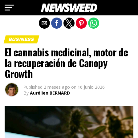
Salir de la versión móvil
BUSINESS
El cannabis medicinal, motor de
la recuperación de Canopy
Growth
Published
2 meses ago
on
16 junio 2026
By
Aurélien BERNARD