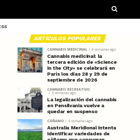
ESS
ARTÍCULOS POPULARES
CANNABIS MEDICINAL
4 semanas ago
Cannabis medicinal: la
tercera edición de «Science
in the City» se celebrará en
París los días 28 y 29 de
septiembre de 2026
CANNABIS RECREATIVO
3 semanas ago
La legalización del cannabis
en Pensilvania vuelve a
quedar en suspenso
CÁÑAMO
4 semanas ago
Australia Meridional intenta
identificar variedades de
cáñamo que consuman