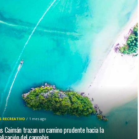
S RECREATIVO
1 mes ago
as Caimán trazan un camino prudente hacia la
lización del cannabis