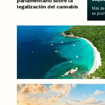
parlamentario sobre la
legalización del cannabis
Más de 
en Sint-Maarten
se pron