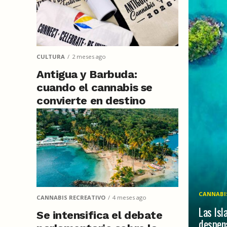
CULTURA
2 meses ago
Antigua y Barbuda:
cuando el cannabis se
convierte en destino
cultural y herramienta de
soberanía
CANNABI
CANNABIS RECREATIVO
4 meses ago
Las Isl
Se intensifica el debate
despena