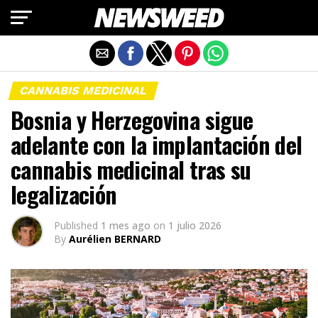
Salir de la versión móvil
CANNABIS MEDICINAL
Bosnia y Herzegovina sigue
adelante con la implantación del
cannabis medicinal tras su
legalización
Published
1 mes ago
on
1 julio 2026
By
Aurélien BERNARD