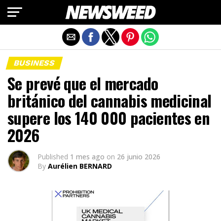
Salir de la versión móvil
BUSINESS
Se prevé que el mercado
británico del cannabis medicinal
supere los 140 000 pacientes en
2026
Published
1 mes ago
on
26 junio 2026
By
Aurélien BERNARD