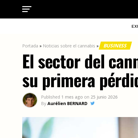
EX
BUSINESS
Portada
»
Noticias sobre el cannabis
»
El sector del can
su primera pérdi
Published
1 mes ago
on
25 junio 2026
By
Aurélien BERNARD