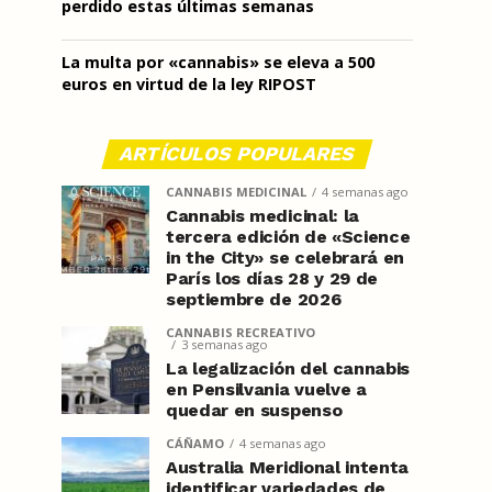
perdido estas últimas semanas
La multa por «cannabis» se eleva a 500
euros en virtud de la ley RIPOST
ARTÍCULOS POPULARES
CANNABIS MEDICINAL
4 semanas ago
Cannabis medicinal: la
tercera edición de «Science
in the City» se celebrará en
París los días 28 y 29 de
septiembre de 2026
CANNABIS RECREATIVO
3 semanas ago
La legalización del cannabis
en Pensilvania vuelve a
quedar en suspenso
CÁÑAMO
4 semanas ago
Australia Meridional intenta
identificar variedades de