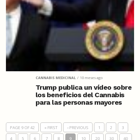
CANNABIS MEDICINAL
10 meses ago
Trump publica un vídeo sobre
los beneficios del Cannabis
para las personas mayores
PAGE 9 OF 42
« FIRST
‹ PREVIOUS
1
2
3
4
5
6
7
8
9
10
20
30
40