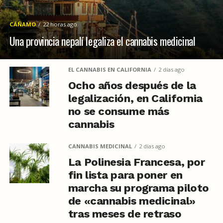
CÁÑAMO
22 horas ago
Una provincia nepalí legaliza el cannabis medicinal
EL CANNABIS EN CALIFORNIA
2 días ago
Ocho años después de la
legalización, en California
no se consume más
cannabis
CANNABIS MEDICINAL
2 días ago
La Polinesia Francesa, por
fin lista para poner en
marcha su programa piloto
de «cannabis medicinal»
tras meses de retraso