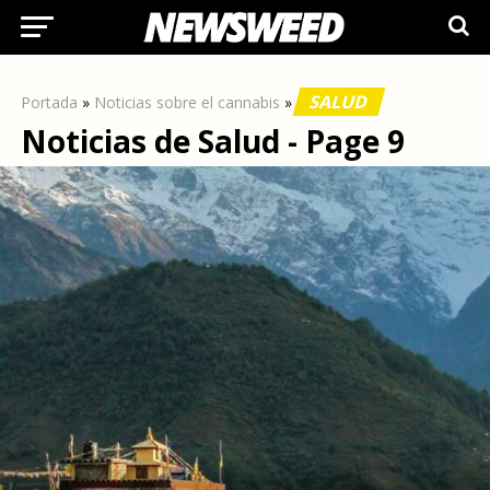
SALUD
Portada
»
Noticias sobre el cannabis
»
Noticias de Salud - Page 9