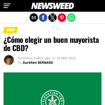
Salir de la versión móvil
CBD
¿Cómo elegir un buen mayorista
de CBD?
Published
4 años ago
on
26 abril 2022
By
Aurélien BERNARD