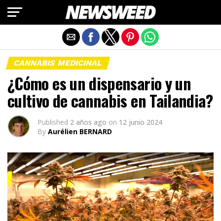
Salir de la versión móvil
CANNABIS MEDICINAL
¿Cómo es un dispensario y un
cultivo de cannabis en Tailandia?
Published
2 años ago
on
12 junio 2024
By
Aurélien BERNARD