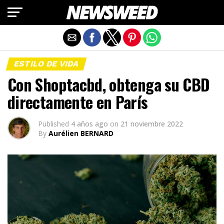
Salir de la versión móvil
ESTILO DE VIDA
Con Shoptacbd, obtenga su CBD
directamente en París
Published
4 años ago
on
21 noviembre 2022
By
Aurélien BERNARD