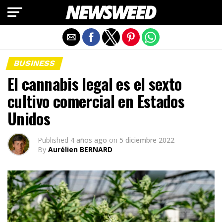
Salir de la versión móvil
BUSINESS
El cannabis legal es el sexto
cultivo comercial en Estados
Unidos
Published
4 años ago
on
5 diciembre 2022
By
Aurélien BERNARD