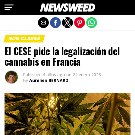
Salir de la versión móvil
NON CLASSÉ
El CESE pide la legalización del
cannabis en Francia
Published
4 años ago
on
24 enero 2023
By
Aurélien BERNARD