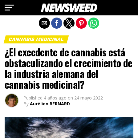
Salir de la versión móvil
CANNABIS MEDICINAL
¿El excedente de cannabis está
obstaculizando el crecimiento de
la industria alemana del
cannabis medicinal?
Published
4 años ago
on
24 mayo 2022
By
Aurélien BERNARD