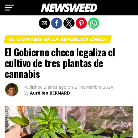
Salir de la versión móvil
EL CANNABIS EN LA REPÚBLICA CHECA
El Gobierno checo legaliza el
cultivo de tres plantas de
cannabis
Published
2 años ago
on
21 noviembre 2024
By
Aurélien BERNARD