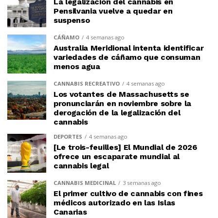
La legalización del cannabis en
Pensilvania vuelve a quedar en
suspenso
CÁÑAMO
4 semanas ago
Australia Meridional intenta identificar
variedades de cáñamo que consuman
menos agua
CANNABIS RECREATIVO
4 semanas ago
Los votantes de Massachusetts se
pronunciarán en noviembre sobre la
derogación de la legalización del
cannabis
DEPORTES
4 semanas ago
[Le trois-feuilles] El Mundial de 2026
ofrece un escaparate mundial al
cannabis legal
CANNABIS MEDICINAL
3 semanas ago
El primer cultivo de cannabis con fines
médicos autorizado en las Islas
Canarias