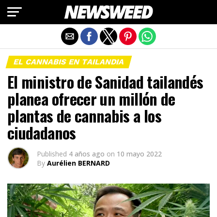
Salir de la versión móvil
EL CANNABIS EN TAILANDIA
El ministro de Sanidad tailandés
planea ofrecer un millón de
plantas de cannabis a los
ciudadanos
Published
4 años ago
on
10 mayo 2022
By
Aurélien BERNARD