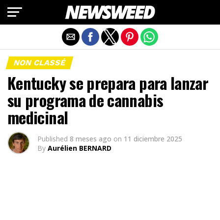
Salir de la versión móvil
NON CLASSÉ
Kentucky se prepara para lanzar
su programa de cannabis
medicinal
Published
8 meses ago
on
11 diciembre 2025
By
Aurélien BERNARD