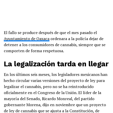
El fallo se produce después de que el mes pasado el
Ayuntamiento de Oaxaca
ordenara a la policía dejar de
detener a los consumidores de cannabis, siempre que se
comporten de forma respetuosa.
La legalización tarda en llegar
La
@SCJN
sigue considerando
criminales a las personas en
En los últimos seis meses, los legisladores mexicanos han
posesión de cannabis 👉🏽
hecho circular varias versiones del proyecto de ley para
https://t.co/AqaikHwmhP
legalizar el cannabis, pero no se ha reintroducido
pic.twitter.com/vgD3cYoWtY
oficialmente en el Congreso de la Unión. El líder de la
mayoría del Senado, Ricardo Monreal, del partido
— México Unido (@MUCD)
May 13,
gobernante Morena, dijo en noviembre que un proyecto
2022
de ley de cannabis que se ajusta a la Constitución, de