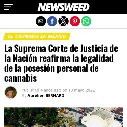
Salir de la versión móvil
EL CANNABIS EN MÉXICO
La Suprema Corte de Justicia de
la Nación reafirma la legalidad
de la posesión personal de
cannabis
Published
4 años ago
on
13 mayo 2022
By
Aurélien BERNARD