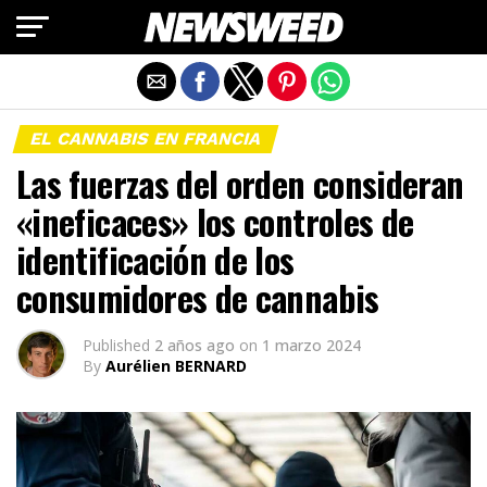
Salir de la versión móvil
EL CANNABIS EN FRANCIA
Las fuerzas del orden consideran
«ineficaces» los controles de
identificación de los
consumidores de cannabis
Published
2 años ago
on
1 marzo 2024
By
Aurélien BERNARD