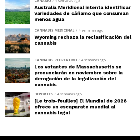
CÁÑAMO
4 semanas ago
Australia Meridional intenta identificar
variedades de cáñamo que consuman
menos agua
CANNABIS MEDICINAL
4 semanas ago
Wyoming rechaza la reclasificación del
cannabis
CANNABIS RECREATIVO
4 semanas ago
Los votantes de Massachusetts se
pronunciarán en noviembre sobre la
derogación de la legalización del
cannabis
DEPORTES
4 semanas ago
[Le trois-feuilles] El Mundial de 2026
ofrece un escaparate mundial al
cannabis legal