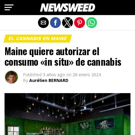
Salir de la versión móvil
EL CANNABIS EN MAINE
Maine quiere autorizar el
consumo «in situ» de cannabis
Published
3 años ago
on
26 enero 2024
By
Aurélien BERNARD