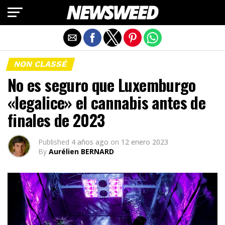
Salir de la versión móvil
NON CLASSÉ
No es seguro que Luxemburgo
«legalice» el cannabis antes de
finales de 2023
Published
4 años ago
on
12 enero 2023
By
Aurélien BERNARD