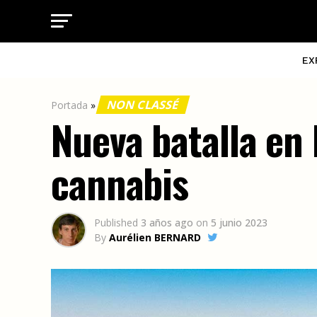
EX
NON CLASSÉ
Portada
»
Nueva batalla en 
cannabis
Published
3 años ago
on
5 junio 2023
By
Aurélien BERNARD