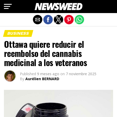
Salir de la versión móvil
BUSINESS
Ottawa quiere reducir el
reembolso del cannabis
medicinal a los veteranos
Published
9 meses ago
on
7 noviembre 2025
By
Aurélien BERNARD