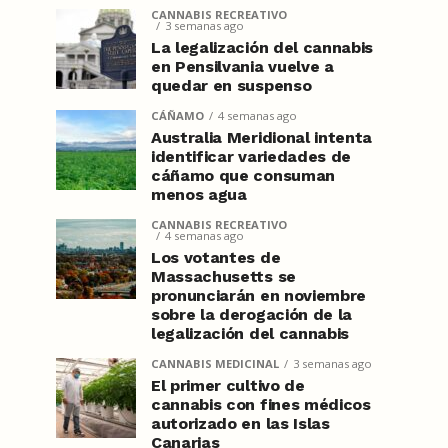
CANNABIS RECREATIVO
3 semanas ago
La legalización del cannabis
en Pensilvania vuelve a
quedar en suspenso
CÁÑAMO
4 semanas ago
Australia Meridional intenta
identificar variedades de
cáñamo que consuman
menos agua
CANNABIS RECREATIVO
4 semanas ago
Los votantes de
Massachusetts se
pronunciarán en noviembre
sobre la derogación de la
legalización del cannabis
CANNABIS MEDICINAL
3 semanas ago
El primer cultivo de
cannabis con fines médicos
autorizado en las Islas
Canarias