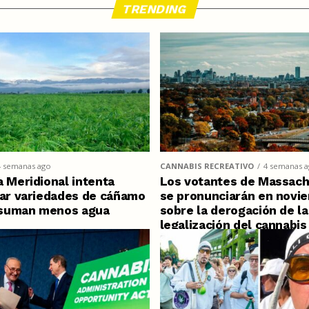
TRENDING
4 semanas ago
CANNABIS RECREATIVO
4 semanas 
a Meridional intenta
Los votantes de Massach
car variedades de cáñamo
se pronunciarán en novi
suman menos agua
sobre la derogación de la
legalización del cannabis