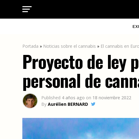
EX
Portada
»
Noticias sobre el cannabis
»
El cannabis en Eur
Proyecto de ley 
personal de cann
Published
4 años ago
on
18 noviembre 2022
By
Aurélien BERNARD