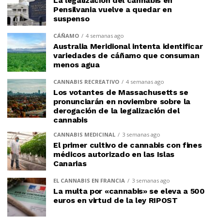
La legalización del cannabis en
Pensilvania vuelve a quedar en
suspenso
CÁÑAMO
4 semanas ago
Australia Meridional intenta identificar
variedades de cáñamo que consuman
menos agua
CANNABIS RECREATIVO
4 semanas ago
Los votantes de Massachusetts se
pronunciarán en noviembre sobre la
derogación de la legalización del
cannabis
CANNABIS MEDICINAL
3 semanas ago
El primer cultivo de cannabis con fines
médicos autorizado en las Islas
Canarias
EL CANNABIS EN FRANCIA
3 semanas ago
La multa por «cannabis» se eleva a 500
euros en virtud de la ley RIPOST