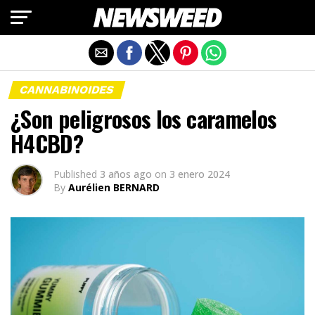
Salir de la versión móvil
CANNABINOIDES
¿Son peligrosos los caramelos
H4CBD?
Published
3 años ago
on
3 enero 2024
By
Aurélien BERNARD