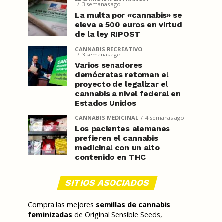
3 semanas ago
La multa por «cannabis» se
eleva a 500 euros en virtud
de la ley RIPOST
CANNABIS RECREATIVO
3 semanas ago
Varios senadores
demócratas retoman el
proyecto de legalizar el
cannabis a nivel federal en
Estados Unidos
CANNABIS MEDICINAL
4 semanas ago
Los pacientes alemanes
prefieren el cannabis
medicinal con un alto
contenido en THC
SITIOS ASOCIADOS
Compra las mejores
semillas de cannabis
feminizadas
de Original Sensible Seeds,