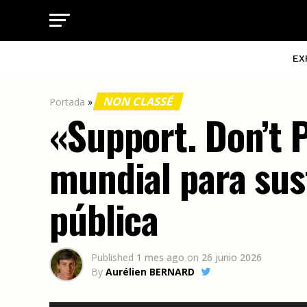
EX
NON CLASSÉ
Portada
»
«Support. Don’t 
mundial para sust
pública
Published
1 mes ago
on
26 junio 2026
By
Aurélien BERNARD