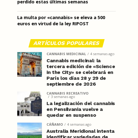
perdido estas últimas semanas
La multa por «cannabis» se eleva a 500
euros en virtud de la ley RIPOST
ARTÍCULOS POPULARES
CANNABIS MEDICINAL
4 semanas ago
Cannabis medicinal: la
tercera edición de «Science
in the City» se celebrará en
París los días 28 y 29 de
septiembre de 2026
CANNABIS RECREATIVO
3 semanas ago
La legalización del cannabis
en Pensilvania vuelve a
quedar en suspenso
CÁÑAMO
4 semanas ago
Australia Meridional intenta
identificar variedades de