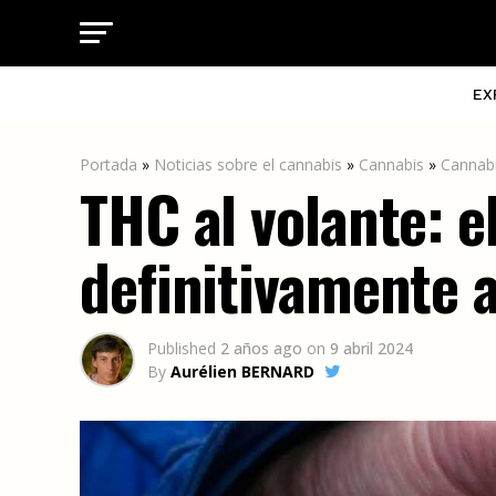
EX
Portada
»
Noticias sobre el cannabis
»
Cannabis
»
Cannab
THC al volante: e
definitivamente 
Published
2 años ago
on
9 abril 2024
By
Aurélien BERNARD