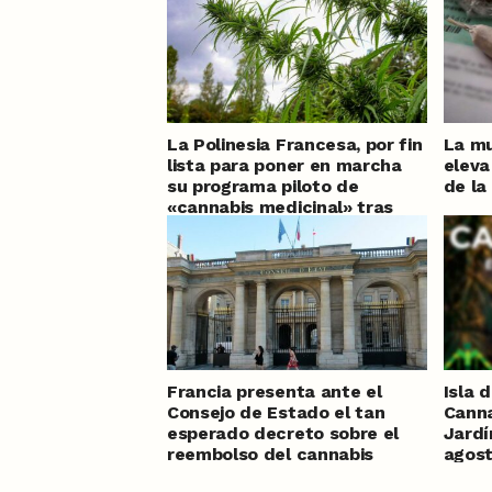
La Polinesia Francesa, por fin
La mu
lista para poner en marcha
eleva
su programa piloto de
de la
«cannabis medicinal» tras
meses de retraso
Francia presenta ante el
Isla 
Consejo de Estado el tan
Canna
esperado decreto sobre el
Jardí
reembolso del cannabis
agos
medicinal