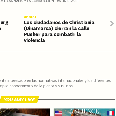
EL CANNABIS Y LA CONDUCCIÓN
NON CLASSÉ
UP NEXT
ourg
Los ciudadanos de Christiania
a
(Dinamarca) cierran la calle
Pusher para combatir la
violencia
te interesado en las normativas internacionales y los diferentes
plio conocimiento de la planta y sus usos.
YOU MAY LIKE