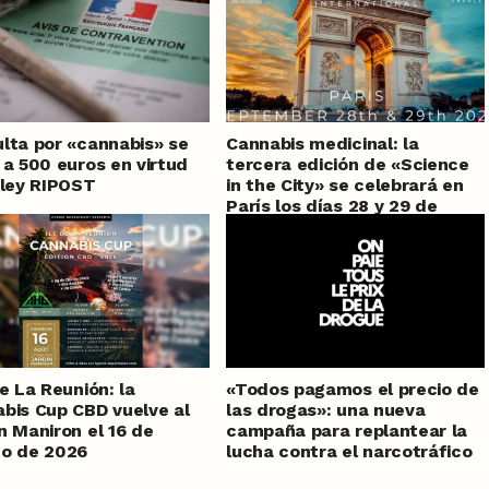
lta por «cannabis» se
Cannabis medicinal: la
 a 500 euros en virtud
tercera edición de «Science
 ley RIPOST
in the City» se celebrará en
París los días 28 y 29 de
septiembre de 2026
de La Reunión: la
«Todos pagamos el precio de
bis Cup CBD vuelve al
las drogas»: una nueva
n Maniron el 16 de
campaña para replantear la
to de 2026
lucha contra el narcotráfico