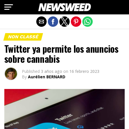
Salir de la versión móvil
NON CLASSÉ
Twitter ya permite los anuncios
sobre cannabis
Published
3 años ago
on
16 febrero 2023
By
Aurélien BERNARD