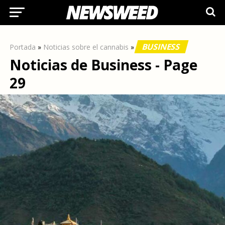
BUSINESS
Portada
»
Noticias sobre el cannabis
»
Noticias de Business - Page
29