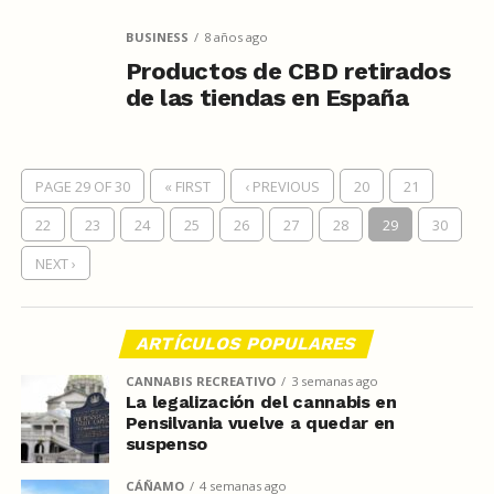
BUSINESS
8 años ago
Productos de CBD retirados
de las tiendas en España
PAGE 29 OF 30
« FIRST
‹ PREVIOUS
20
21
22
23
24
25
26
27
28
29
30
NEXT ›
ARTÍCULOS POPULARES
CANNABIS RECREATIVO
3 semanas ago
La legalización del cannabis en
Pensilvania vuelve a quedar en
suspenso
CÁÑAMO
4 semanas ago