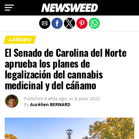
Salir de la versión móvil
CÁÑAMO
El Senado de Carolina del Norte
aprueba los planes de
legalización del cannabis
medicinal y del cáñamo
Published
4 años ago
on
8 junio 2022
By
Aurélien BERNARD