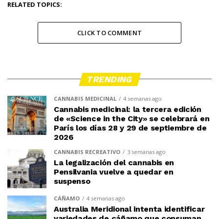
RELATED TOPICS:
CLICK TO COMMENT
TRENDING
CANNABIS MEDICINAL
4 semanas ago
Cannabis medicinal: la tercera edición
de «Science in the City» se celebrará en
París los días 28 y 29 de septiembre de
2026
CANNABIS RECREATIVO
3 semanas ago
La legalización del cannabis en
Pensilvania vuelve a quedar en
suspenso
CÁÑAMO
4 semanas ago
Australia Meridional intenta identificar
variedades de cáñamo que consuman