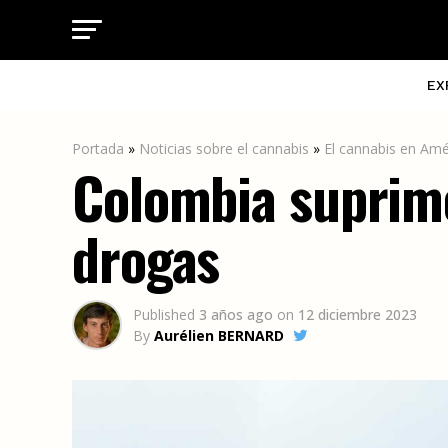
EX
Portada
»
Noticias sobre el cannabis
»
El cannabis en Amé
Colombia suprime
drogas
Published
3 años ago
on
12 diciembre 2023
By
Aurélien BERNARD