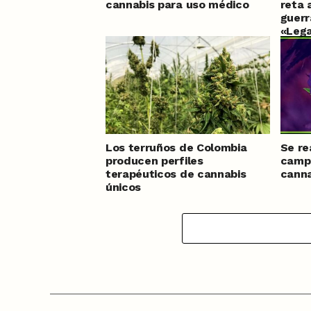
cannabis para uso médico
reta 
guerr
«Lega
Los terruños de Colombia
Se re
producen perfiles
campa
terapéuticos de cannabis
canna
únicos