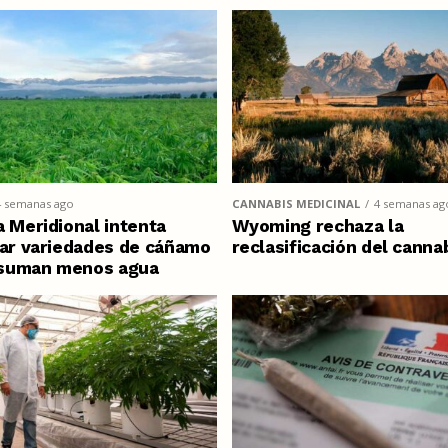
4 semanas ago
CANNABIS MEDICINAL
4 semanas ag
a Meridional intenta
Wyoming rechaza la
car variedades de cáñamo
reclasificación del canna
suman menos agua