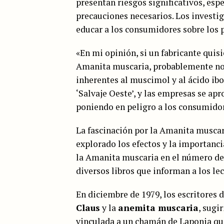
presentan riesgos significativos, es
precauciones necesarios. Los investi
educar a los consumidores sobre los 
«En mi opinión, si un fabricante quis
Amanita muscaria, probablemente no s
inherentes al muscimol y al ácido ibo
‘Salvaje Oeste’, y las empresas se apr
poniendo en peligro a los consumido
La fascinación por la Amanita musca
explorado los efectos y la importanci
la Amanita muscaria en el número de
diversos libros que informan a los le
En diciembre de 1979, los escritores
Claus
y la
anemita muscaria
, sugi
vinculada a un chamán de Laponia q