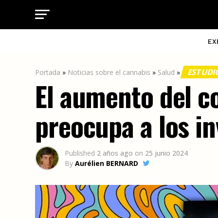
EX
ESTUDI
Portada
»
Noticias sobre el cannabis
»
Salud
»
El aumento del 
preocupa a los i
Published
2 años ago
on
25 junio 2024
By
Aurélien BERNARD