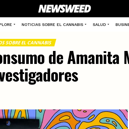
PLORE
NOTICIAS SOBRE EL CANNABIS
SALUD
BUSIN
OS SOBRE EL CANNABIS
consumo de Amanita 
nvestigadores