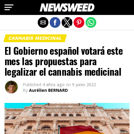
Salir de la versión móvil
CANNABIS MEDICINAL
El Gobierno español votará este
mes las propuestas para
legalizar el cannabis medicinal
Published
4 años ago
on
9 junio 2022
By
Aurélien BERNARD