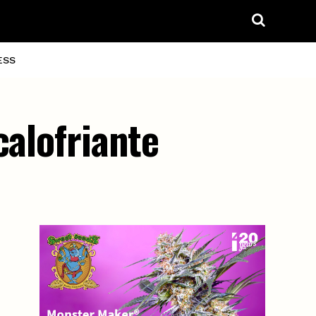
ESS
calofriante