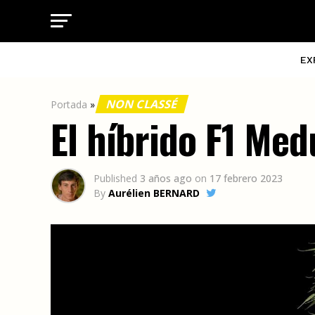
EX
NON CLASSÉ
Portada
»
El híbrido F1 Med
Published
3 años ago
on
17 febrero 2023
By
Aurélien BERNARD