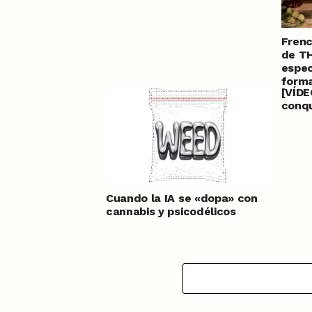
Frenc
de TH
espec
forma
[VÍDE
conq
Cuando la IA se «dopa» con
cannabis y psicodélicos