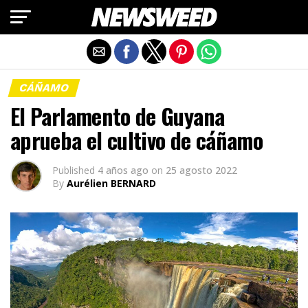
Salir de la versión móvil
CÁÑAMO
El Parlamento de Guyana
aprueba el cultivo de cáñamo
Published
4 años ago
on
25 agosto 2022
By
Aurélien BERNARD