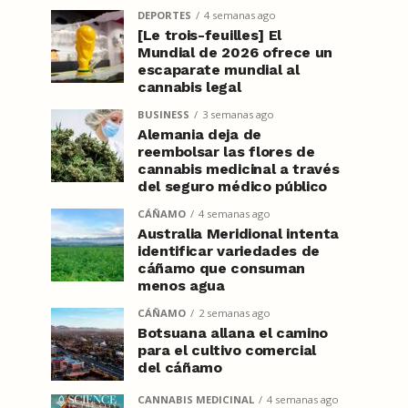
DEPORTES
4 semanas ago
[Le trois-feuilles] El
Mundial de 2026 ofrece un
escaparate mundial al
cannabis legal
BUSINESS
3 semanas ago
Alemania deja de
reembolsar las flores de
cannabis medicinal a través
del seguro médico público
CÁÑAMO
4 semanas ago
Australia Meridional intenta
identificar variedades de
cáñamo que consuman
menos agua
CÁÑAMO
2 semanas ago
Botsuana allana el camino
para el cultivo comercial
del cáñamo
CANNABIS MEDICINAL
4 semanas ago