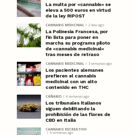
La multa por «cannabis» se
eleva a 500 euros en virtud
de la ley RIPOST
CANNABIS MEDICINAL
2 días ago
La Polinesia Francesa, por
fin lista para poner en
marcha su programa piloto
de «cannabis medicinal»
tras meses de retraso
CANNABIS MEDICINAL
3 semanas ago
Los pacientes alemanes
prefieren el cannabis
medicinal con un alto
contenido en THC
CÁÑAMO
4 semanas ago
Los tribunales italianos
siguen debilitando la
prohibición de las flores de
CBD en Italia
CANNABIS RECREATIVO
4 semanas ago