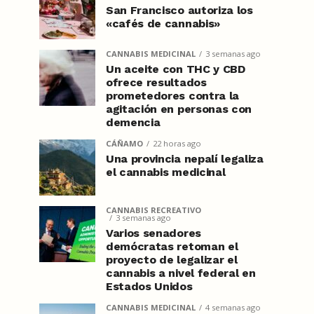
San Francisco autoriza los
«cafés de cannabis»
CANNABIS MEDICINAL
3 semanas ago
Un aceite con THC y CBD
ofrece resultados
prometedores contra la
agitación en personas con
demencia
CÁÑAMO
22 horas ago
Una provincia nepalí legaliza
el cannabis medicinal
CANNABIS RECREATIVO
3 semanas ago
Varios senadores
demócratas retoman el
proyecto de legalizar el
cannabis a nivel federal en
Estados Unidos
CANNABIS MEDICINAL
4 semanas ago