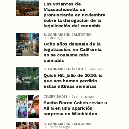
Los votantes de
Massachusetts se
pronunciarán en noviembre
sobre la derogación de la
legalización del cannabis
EL CANNABIS EN CALIFORNIA
2 días ago
Ocho años después de la
legalización, en California
no se consume más
cannabis
EL CANNABIS EN ÁFRICA
3 días ago
Quick Hit, julio de 2026: lo
que nos hemos perdido
estas últimas semanas
CELEBRIDADES
2 semanas ago
Sacha Baron Cohen revive a
Ali G en una aparición
sorpresa en Wimbledon
EL CANNABIS EN CALIFORNIA
3 semanas ago