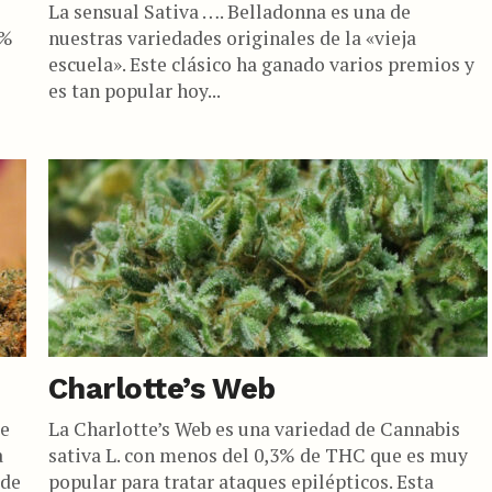
La sensual Sativa …. Belladonna es una de
2%
nuestras variedades originales de la «vieja
escuela». Este clásico ha ganado varios premios y
es tan popular hoy...
Charlotte’s Web
de
La Charlotte’s Web es una variedad de Cannabis
a
sativa L. con menos del 0,3% de THC que es muy
 de
popular para tratar ataques epilépticos. Esta