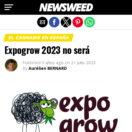
Salir de la versión móvil
EL CANNABIS EN ESPAÑA
Expogrow 2023 no será
Published
3 años ago
on
21 julio 2023
By
Aurélien BERNARD