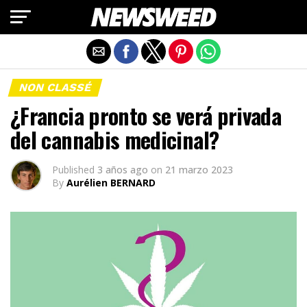
Salir de la versión móvil
NON CLASSÉ
¿Francia pronto se verá privada
del cannabis medicinal?
Published
3 años ago
on
21 marzo 2023
By
Aurélien BERNARD