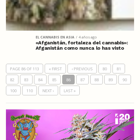
EL CANNABIS EN ASIA
4 años ago
«Afganistán, fortaleza del cannabis»:
Afganistán como nunca lo has visto
PAGE 86 OF 113
« FIRST
‹ PREVIOUS
80
81
82
83
84
85
86
87
88
89
90
100
110
NEXT ›
LAST »