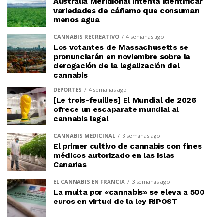
Australia Meridional intenta identificar
variedades de cáñamo que consuman
menos agua
CANNABIS RECREATIVO
4 semanas ago
Los votantes de Massachusetts se
pronunciarán en noviembre sobre la
derogación de la legalización del
cannabis
DEPORTES
4 semanas ago
[Le trois-feuilles] El Mundial de 2026
ofrece un escaparate mundial al
cannabis legal
CANNABIS MEDICINAL
3 semanas ago
El primer cultivo de cannabis con fines
médicos autorizado en las Islas
Canarias
EL CANNABIS EN FRANCIA
3 semanas ago
La multa por «cannabis» se eleva a 500
euros en virtud de la ley RIPOST