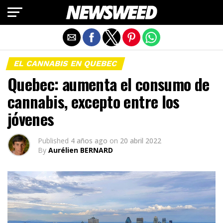
Salir de la versión móvil
EL CANNABIS EN QUEBEC
Quebec: aumenta el consumo de
cannabis, excepto entre los
jóvenes
Published
4 años ago
on
20 abril 2022
By
Aurélien BERNARD