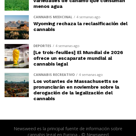
variedades de cáñamo que consuman
menos agua
CANNABIS MEDICINAL
4 semanas ago
Wyoming rechaza la reclasificación del
cannabis
DEPORTES
4 semanas ago
[Le trois-feuilles] El Mundial de 2026
ofrece un escaparate mundial al
cannabis legal
CANNABIS RECREATIVO
4 semanas ago
Los votantes de Massachusetts se
pronunciarán en noviembre sobre la
derogación de la legalización del
cannabis
Newsweed es la principal fuente de información sobre
cannabis legal en Europa - © Newsweed