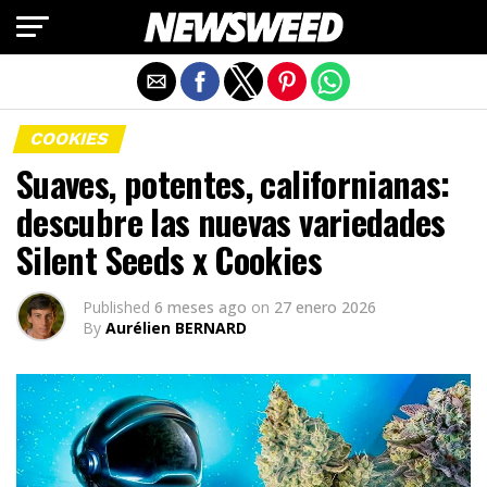
Salir de la versión móvil
COOKIES
Suaves, potentes, californianas:
descubre las nuevas variedades
Silent Seeds x Cookies
Published
6 meses ago
on
27 enero 2026
By
Aurélien BERNARD