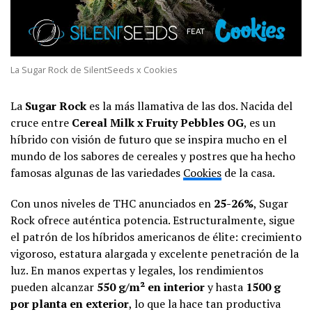
La Sugar Rock de SilentSeeds x Cookies
La
Sugar Rock
es la más llamativa de las dos. Nacida del
cruce entre
Cereal Milk x Fruity Pebbles OG
, es un
híbrido con visión de futuro que se inspira mucho en el
mundo de los sabores de cereales y postres que ha hecho
famosas algunas de las variedades
Cookies
de la casa.
Con unos niveles de THC anunciados en
25-26%
, Sugar
Rock ofrece auténtica potencia. Estructuralmente, sigue
el patrón de los híbridos americanos de élite: crecimiento
vigoroso, estatura alargada y excelente penetración de la
luz. En manos expertas y legales, los rendimientos
pueden alcanzar
550 g/m² en interior
y hasta
1500 g
por planta en exterior
, lo que la hace tan productiva