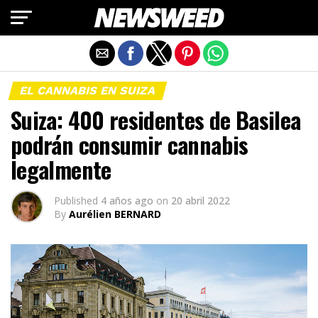
Salir de la versión móvil
EL CANNABIS EN SUIZA
Suiza: 400 residentes de Basilea
podrán consumir cannabis
legalmente
Published
4 años ago
on
20 abril 2022
By
Aurélien BERNARD