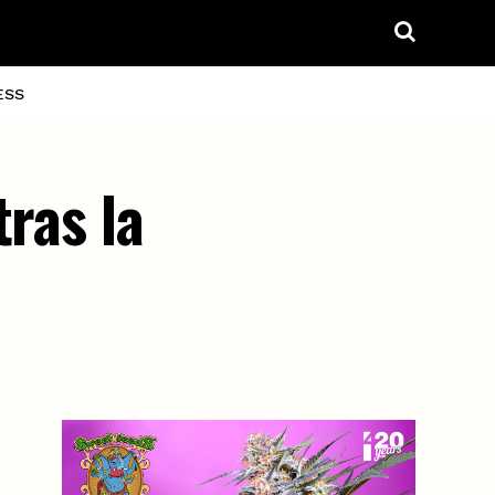
ESS
ras la