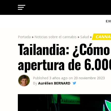
EX
CANNAB
Portada
»
Noticias sobre el cannabis
»
Salud
»
Tailandia: ¿Cómo 
apertura de 6.00
Published
3 años ago
on
20 noviembre 2023
By
Aurélien BERNARD