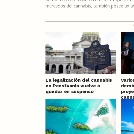
mercados del cannabis, también posee un am
La legalización del cannabis
Vario
en Pensilvania vuelve a
demó
quedar en suspenso
proye
canna
Estad