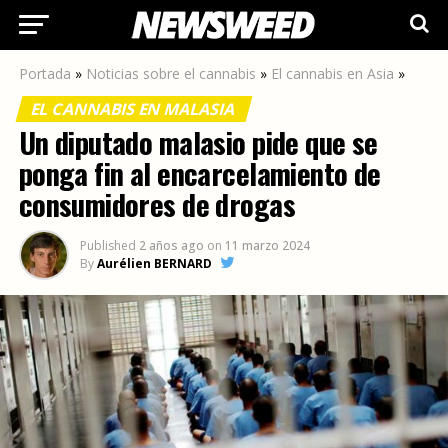
Ir a la versión móvil
Portada
»
Noticias sobre el cannabis
»
El cannabis en Asia
»
EL CANNABIS EN MALASIA
Un diputado malasio pide que se
ponga fin al encarcelamiento de
consumidores de drogas
Published
2 años ago
on
11 marzo 2024
By
Aurélien BERNARD