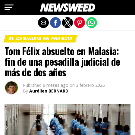
Salir de la versión móvil
EL CANNABIS EN FRANCIA
Tom Félix absuelto en Malasia:
fin de una pesadilla judicial de
más de dos años
Published
6 meses ago
on
3 febrero 2026
By
Aurélien BERNARD