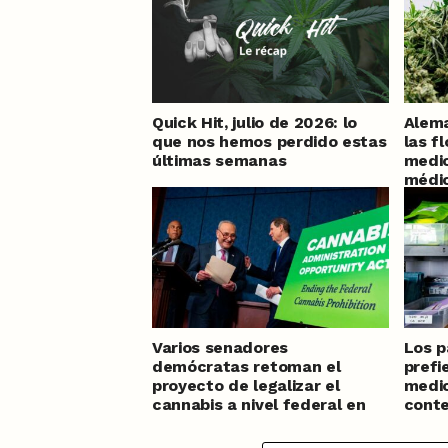
Quick Hit, julio de 2026: lo
Alema
que nos hemos perdido estas
las f
últimas semanas
medic
médic
Varios senadores
Los p
demócratas retoman el
prefi
proyecto de legalizar el
medic
cannabis a nivel federal en
cont
Estados Unidos