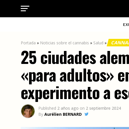
EX
CANNAB
Portada
»
Noticias sobre el cannabis
»
Salud
»
25 ciudades alem
«para adultos» e
experimento a es
Published
2 años ago
on
2 septiembre 2024
By
Aurélien BERNARD