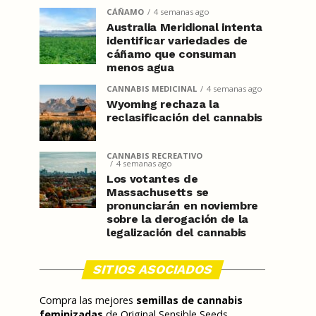
CÁÑAMO
4 semanas ago
Australia Meridional intenta
identificar variedades de
cáñamo que consuman
menos agua
CANNABIS MEDICINAL
4 semanas ago
Wyoming rechaza la
reclasificación del cannabis
CANNABIS RECREATIVO
4 semanas ago
Los votantes de
Massachusetts se
pronunciarán en noviembre
sobre la derogación de la
legalización del cannabis
SITIOS ASOCIADOS
Compra las mejores
semillas de cannabis
feminizadas
de Original Sensible Seeds,