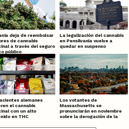
nia deja de reembolsar
La legalización del cannabis
lores de cannabis
en Pensilvania vuelve a
inal a través del seguro
quedar en suspenso
o público
acientes alemanes
Los votantes de
eren el cannabis
Massachusetts se
inal con un alto
pronunciarán en noviembre
enido en THC
sobre la derogación de la
legalización del cannabis