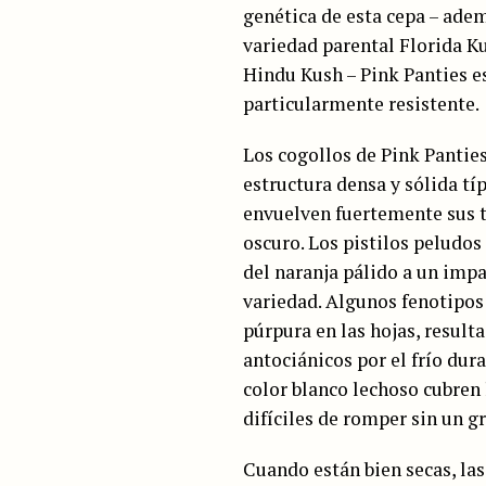
genética de esta cepa – ade
variedad parental Florida K
Hindu Kush – Pink Panties e
particularmente resistente.
Los cogollos de Pink Pantie
estructura densa y sólida típ
envuelven fuertemente sus t
oscuro. Los pistilos peludos
del naranja pálido a un impa
variedad. Algunos fenotipos
púrpura en las hojas, result
antociánicos por el frío dur
color blanco lechoso cubren 
difíciles de romper sin un gr
Cuando están bien secas, la